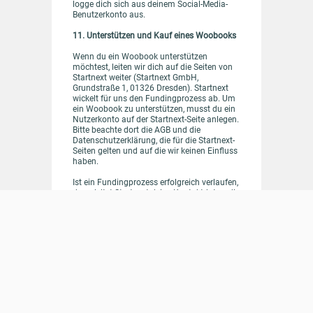
logge dich sich aus deinem Social-Media-
Benutzerkonto aus.
11. Unterstützen und Kauf eines Woobooks
Wenn du ein Woobook unterstützen
möchtest, leiten wir dich auf die Seiten von
Startnext weiter (Startnext GmbH,
Grundstraße 1, 01326 Dresden). Startnext
wickelt für uns den Fundingprozess ab. Um
ein Woobook zu unterstützen, musst du ein
Nutzerkonto auf der Startnext-Seite anlegen.
Bitte beachte dort die AGB und die
Datenschutzerklärung, die für die Startnext-
Seiten gelten und auf die wir keinen Einfluss
haben.
Ist ein Fundingprozess erfolgreich verlaufen,
dann leitet Startnext deine Kontaktdaten, die
du Startnext mitgeteilt hast, an uns weiter.
Wir nutzen diese Kontaktdaten nur dafür,
um die Fundingaktion abzuwickeln und dir
dein Dankeschön, dass du bei Startnext bei
der Unterstützung des betreffenden
Woobooks gebucht hast, zukommen zu
lassen. Anschließend werden diese Daten
gelöscht. Außerdem senden wir dir eine Mail
zu, in der wir dich um die Erlaubnis bitten, dir
den Newsletter von Woobooks zusenden zu
dürfen. Gibst du uns diese Erlaubnis, dann