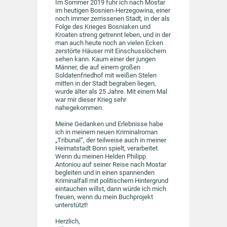
Im Sommer 2019 fuhr ich nach Mostar
im heutigen Bosnien-Herzegowina, einer
noch immer zerrissenen Stadt, in der als
Folge des Krieges Bosniaken und
Kroaten streng getrennt leben, und in der
man auch heute noch an vielen Ecken
zerstörte Häuser mit Einschusslöchern
sehen kann. Kaum einer der jungen
Männer, die auf einem großen
Soldatenfriedhof mit weißen Stelen
mitten in der Stadt begraben liegen,
wurde älter als 25 Jahre. Mit einem Mal
war mir dieser Krieg sehr
nahegekommen.
Meine Gedanken und Erlebnisse habe
ich in meinem neuen Kriminalroman
„Tribunal“, der teilweise auch in meiner
Heimatstadt Bonn spielt, verarbeitet.
Wenn du meinen Helden Philipp
Antoniou auf seiner Reise nach Mostar
begleiten und in einen spannenden
Kriminalfall mit politischem Hintergrund
eintauchen willst, dann würde ich mich
freuen, wenn du mein Buchprojekt
unterstützt!
Herzlich,