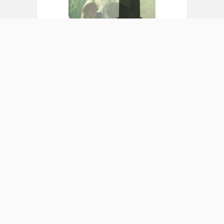
Das Buch hat 250 Seiten wurde als
Quality Paperback veröffentlicht. Es
kostet 12,99 €. Außerdem ist es als E-
Book erschienen für einen Preis von 9,99
€.
Wenn du das Buch von Ulf Kartte direkt
bei uns bestellst, schicken wir dein
persönliches Exemplar ohne
Versandkosten direkt zu dir nach Hause.
Klicke einfach auf den Button "Buch
bestellen".