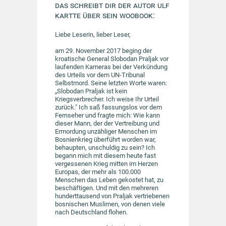
Das schreibt dir der Autor Ulf
Kartte über sein Woobook:
Liebe Leserin, lieber Leser,
am 29. November 2017 beging der
kroatische General Slobodan Praljak vor
laufenden Kameras bei der Verkündung
des Urteils vor dem UN-Tribunal
Selbstmord. Seine letzten Worte waren:
„Slobodan Praljak ist kein
Kriegsverbrecher. Ich weise Ihr Urteil
zurück." Ich saß fassungslos vor dem
Fernseher und fragte mich: Wie kann
dieser Mann, der der Vertreibung und
Ermordung unzähliger Menschen im
Bosnienkrieg überführt worden war,
behaupten, unschuldig zu sein? Ich
begann mich mit diesem heute fast
vergessenen Krieg mitten im Herzen
Europas, der mehr als 100.000
Menschen das Leben gekostet hat, zu
beschäftigen. Und mit den mehreren
hunderttausend von Praljak vertriebenen
bosnischen Muslimen, von denen viele
nach Deutschland flohen.