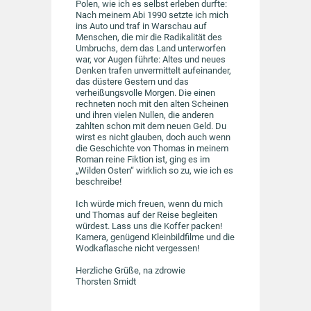
Polen, wie ich es selbst erleben durfte:
Nach meinem Abi 1990 setzte ich mich
ins Auto und traf in Warschau auf
Menschen, die mir die Radikalität des
Umbruchs, dem das Land unterworfen
war, vor Augen führte: Altes und neues
Denken trafen unvermittelt aufeinander,
das düstere Gestern und das
verheißungsvolle Morgen. Die einen
rechneten noch mit den alten Scheinen
und ihren vielen Nullen, die anderen
zahlten schon mit dem neuen Geld. Du
wirst es nicht glauben, doch auch wenn
die Geschichte von Thomas in meinem
Roman reine Fiktion ist, ging es im
„Wilden Osten“ wirklich so zu, wie ich es
beschreibe!
Ich würde mich freuen, wenn du mich
und Thomas auf der Reise begleiten
würdest. Lass uns die Koffer packen!
Kamera, genügend Kleinbildfilme und die
Wodkaflasche nicht vergessen!
Herzliche Grüße, na zdrowie
Thorsten Smidt